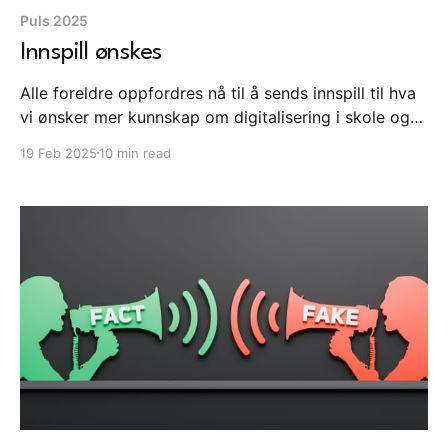
Puls 2025
Innspill ønskes
Alle foreldre oppfordres nå til å sends innspill til hva
vi ønsker mer kunnskap om digitalisering i skole og
barnehage. Ekspertgruppen for kunstig intelligens og
19 Feb 2025
10 min read
valg har kommet med sin rapport. Stadig nye
hendelser med amerikanske teknologiselskaper og
sosiale medier.