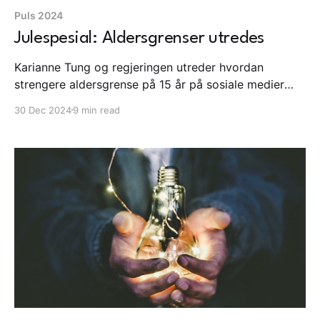
Puls 2024
Julespesial: Aldersgrenser utredes
Karianne Tung og regjeringen utreder hvordan
strengere aldersgrense på 15 år på sosiale medier
kan håndheves og ser til Australia og EU. Gaboro
30 Dec 2024
9 min read
drept og publisert på sosiale medier. Albania stenger
TikTok. Lærer blir flyttet mot sin vilje etter sak om å
ikke bruke Ipad i undervisningen.