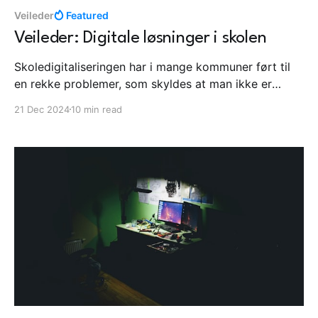
Veileder
Featured
Veileder: Digitale løsninger i skolen
Skoledigitaliseringen har i mange kommuner ført til
en rekke problemer, som skyldes at man ikke er
sørget for at enhetene virkelig egner seg for læring
21 Dec 2024
10 min read
og at loven blir fulgt. Dette kan imidlertid løses. Her
kommer en gjennomgang av problemene, samt
forslag til løsninger.