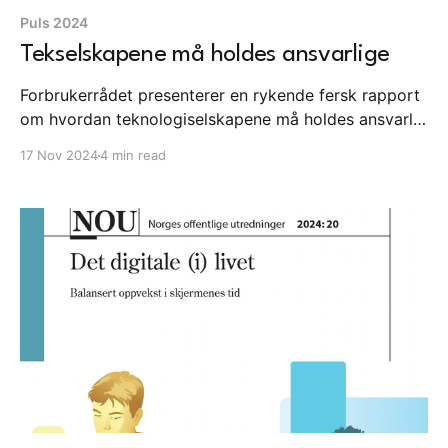
Puls 2024
Tekselskapene må holdes ansvarlige
Forbrukerrådet presenterer en rykende fersk rapport
om hvordan teknologiselskapene må holdes ansvarlig
for utnytting av barn og unge. Det rapporteres
17 Nov 2024
4 min read
regneferdighetene går ned i følge Udir og
leseferdighetene fortsetter ned. Blysky vokser videre
som en reaksjon på at folk er misfornøyd med X.
Forbrukerrådet: Forbrukerrådet presenterer en
rykende fersk rapport