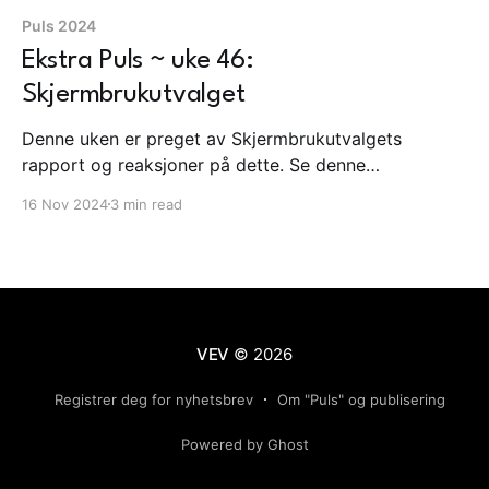
Puls 2024
Ekstra Puls ~ uke 46:
Skjermbrukutvalget
Denne uken er preget av Skjermbrukutvalgets
rapport og reaksjoner på dette. Se denne
ekstrapulsen for mer informasjon.
16 Nov 2024
3 min read
VEV
© 2026
Registrer deg for nyhetsbrev
Om "Puls" og publisering
Powered by Ghost