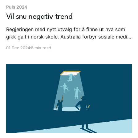
Puls 2024
Vil snu negativ trend
Regjeringen med nytt utvalg for å finne ut hva som
gikk galt i norsk skole. Australia forbyr sosiale medier
for barn under 16 år. TikTok møter press fra EU
01 Dec 2024
6 min read
kommisjonen for mulig påvirkning av valget i
Romania. Medietilsynet med stor rapport om barns
digitale hverdag 2024. Dette og mye mer.