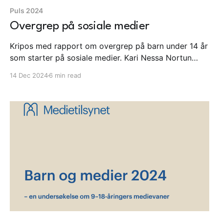
Puls 2024
Overgrep på sosiale medier
Kripos med rapport om overgrep på barn under 14 år
som starter på sosiale medier. Kari Nessa Nortun
setter representanter fra de store sosiale mediene på
14 Dec 2024
6 min read
plass. I Danmark anbefaler ekspertutvalg at tech-
gigantene skal ut av skolen.