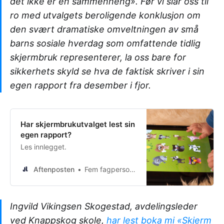
det ikke er en sammenheng». Før vi slår oss til
ro med utvalgets beroligende konklusjon om
den svært dramatiske omveltningen av små
barns sosiale hverdag som omfattende tidlig
skjermbruk representerer, la oss bare for
sikkerhets skyld se hva de faktisk skriver i sin
egen rapport fra desember i fjor.
Har skjermbrukutvalget lest sin
egen rapport?
Les innlegget.
Aftenposten
Fem fagpersoner
Ingvild Vikingsen Skogestad, avdelingsleder
ved Knappskog skole,
har lest boka mi «Skjerm