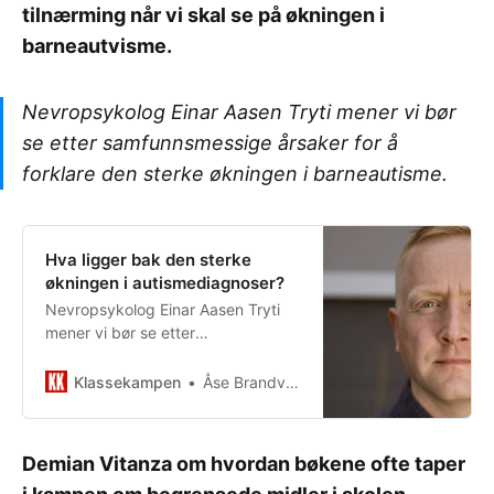
tilnærming når vi skal se på økningen i
barneautvisme.
Nevropsykolog Einar Aasen Tryti mener vi bør
se etter samfunnsmessige årsaker for å
forklare den sterke økningen i barneautisme.
Hva ligger bak den sterke
økningen i autismediagnoser?
Nevropsykolog Einar Aasen Tryti
mener vi bør se etter
samfunnsmessige årsaker for å
forklare den sterke økningen i
Klassekampen
Åse Brandvold
barneautisme.
Demian Vitanza om hvordan bøkene ofte taper