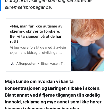
bidrag til utviklingen som stigmatiserende
skremselspropaganda.
«Nei, man får ikke autisme av
skjerm», skriver to forskere.
Bør vi ta sjansen på at de har
rett?
Vi bør være forsiktige med å avfeie
skjermens bidrag til utviklingen
som stigmatiserende
skremselspropaganda.
Aftenposten
Einar Aasen Tryti
Maja Lunde om hvordan vi kan ta
konsentrasjonen og læringen tilbake i skolen.
Blant annet ved å fjerne tilgangen til skadelig
innhold, reklame og mye annet som ikke hører
hjemme i elevenes læringshverdag.