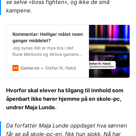
se selve «boss fighten», og ikke de små
kampene.
Kommentar: Helliger målet noen
ganger middelet?
Jeg synes det er mye bra i det
Rune Mentzoni og Aktive gamere
skriver i sin gjestekommentar her
hos Gamer.no. Samtidig vil jeg
Gamer.no
Stefan N. Halck
utfordre dere: Løfter dere blikket
høyt nok opp her? Forsøk å se…
Hvorfor skal elever ha tilgang til innhold som
åpenbart ikke hører hjemme på en skole-pc,
undrer Maja Lunde.
Da forfatter Maja Lunde oppdaget hva sønnen
får se på skole-pc-en, fikk hun sjokk. Nå har