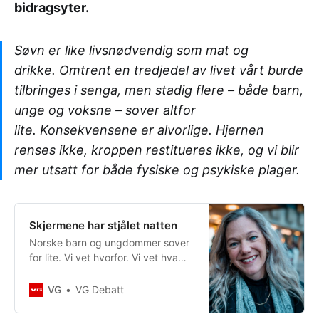
bidragsyter.
Søvn er like livsnødvendig som mat og
drikke. Omtrent en tredjedel av livet vårt burde
tilbringes i senga, men stadig flere – både barn,
unge og voksne – sover altfor
lite. Konsekvensene er alvorlige. Hjernen
renses ikke, kroppen restitueres ikke, og vi blir
mer utsatt for både fysiske og psykiske plager.
Skjermene har stjålet natten
Norske barn og ungdommer sover
for lite. Vi vet hvorfor. Vi vet hva
som skal til. Likevel gjør vi
ingenting. Nå trengs et krafttak for
VG
VG Debatt
søvn.