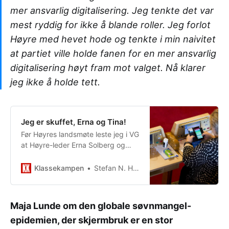
mer ansvarlig digitalisering. Jeg tenkte det var
mest ryddig for ikke å blande roller. Jeg forlot
Høyre med hevet hode og tenkte i min naivitet
at partiet ville holde fanen for en mer ansvarlig
digitalisering høyt fram mot valget. Nå klarer
jeg ikke å holde tett.
Jeg er skuffet, Erna og Tina!
Før Høyres landsmøte leste jeg i VG
at Høyre-leder Erna Solberg og
nestleder Tina Bru krever mer
disiplin og konsentrasjon i skolen.
Klassekampen
Stefan N. Halck (Tidligere Høyre-lokallagsleder i Volda, engasjert far og forkjemper for ansvarlig digitalisering)
Jeg leste ivrig v…
Maja Lunde om den globale søvnmangel-
epidemien, der skjermbruk er en stor