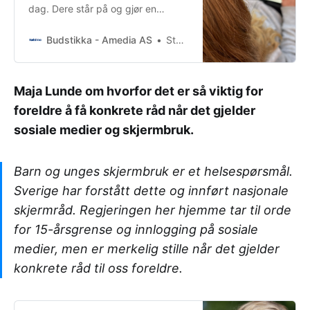
dag. Dere står på og gjør en
umåtelig viktig jobb for samfunnet.
Budstikka - Amedia AS
Stefan N. Halck, utflyttet bæring, foredragsholder og aktiv i debatten om digitaliseringen av skolen og samfunnet
Maja Lunde om hvorfor det er så viktig for
foreldre å få konkrete råd når det gjelder
sosiale medier og skjermbruk.
Barn og unges skjermbruk er et helsespørsmål.
Sverige har forstått dette og innført nasjonale
skjermråd. Regjeringen her hjemme tar til orde
for 15-årsgrense og innlogging på sosiale
medier, men er merkelig stille når det gjelder
konkrete råd til oss foreldre.