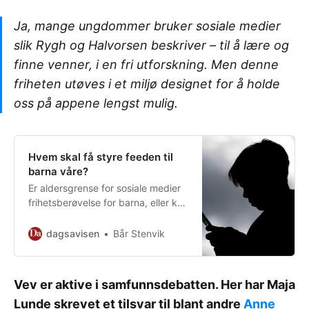
Ja, mange ungdommer bruker sosiale medier
slik Rygh og Halvorsen beskriver – til å lære og
finne venner, i en fri utforskning. Men denne
friheten utøves i et miljø designet for å holde
oss på appene lengst mulig.
Hvem skal få styre feeden til
barna våre?
Er aldersgrense for sosiale medier
frihetsberøvelse for barna, eller kan
det skape mer frihet?
dagsavisen
Bår Stenvik
Vev er aktive i samfunnsdebatten. Her har Maja
Lunde skrevet et tilsvar til blant andre
Anne