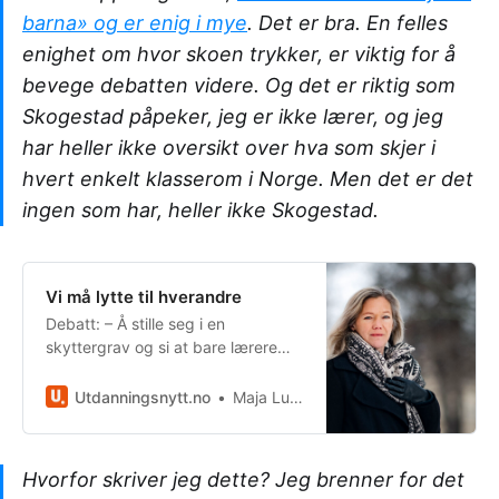
barna» og er enig i mye
. Det er bra. En felles
enighet om hvor skoen trykker, er viktig for å
bevege debatten videre. Og det er riktig som
Skogestad påpeker, jeg er ikke lærer, og jeg
har heller ikke oversikt over hva som skjer i
hvert enkelt klasserom i Norge. Men det er det
ingen som har, heller ikke Skogestad.
Vi må lytte til hverandre
Debatt: – Å stille seg i en
skyttergrav og si at bare lærere
kan mene noe om skole, løser ikke
utfordringene våre.
Utdanningsnytt.no
Maja Lunde
Hvorfor skriver jeg dette? Jeg brenner for det