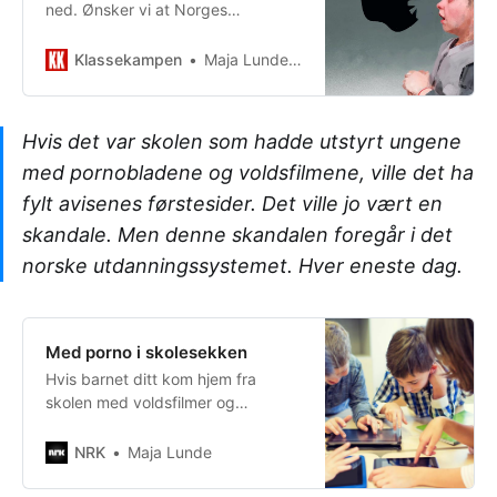
ned. Ønsker vi at Norges
fremtidige arbeidsstokk skal ha
reell digital kompetanse, må skolen
Klassekampen
Maja Lunde (Forfatter og medieviter)
ta teknologiforståelse på…
Hvis det var skolen som hadde utstyrt ungene
med pornobladene og voldsfilmene, ville det ha
fylt avisenes førstesider. Det ville jo vært en
skandale. Men denne skandalen foregår i det
norske utdanningssystemet. Hver eneste dag.
Med porno i skolesekken
Hvis barnet ditt kom hjem fra
skolen med voldsfilmer og
pornoblader i sekken, ville du
antagelig reagert.
NRK
Maja Lunde