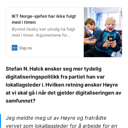
IKT Norge-sjefen har ikke fulgt
med i timen
Øyvind Husby kan umulig ha fulgt
med i timen. Argumentene for
skoledigitalisering som han legger
frem i sin kronikk, vitner om
Digi.no
kunnskapsmangel og et
gammeldags syn på teknologi i
utdanningen.
Stefan N. Halck ønsker seg mer tydelig
digitaliseringspolitikk fra partiet han var
lokallagsleder i. Hvilken retning ønsker Høyre
at vi skal gå i når det gjelder digitaliseringen av
samfunnet?
Jeg meldte meg ut av Høyre og fratrådte
vervet som lokallagsleder for å arbeide for en