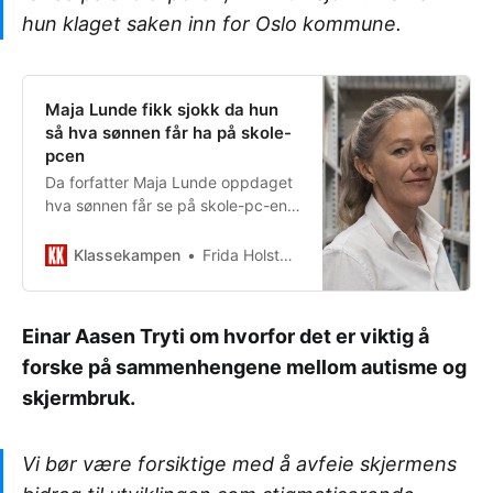
hun klaget saken inn for Oslo kommune.
Maja Lunde fikk sjokk da hun
så hva sønnen får ha på skole-
pcen
Da forfatter Maja Lunde oppdaget
hva sønnen får se på skole-pc-en,
fikk hun sjokk. Nå har hun klaget
saken inn for Oslo kommune.
Klassekampen
Frida Holsten Gullestad
Einar Aasen Tryti om hvorfor det er viktig å
forske på sammenhengene mellom autisme og
skjermbruk.
Vi bør være forsiktige med å avfeie skjermens