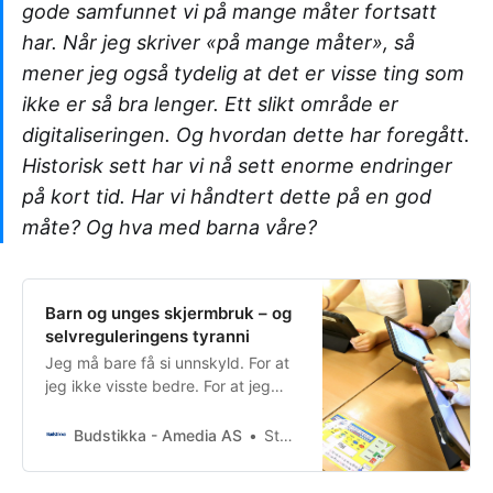
gode samfunnet vi på mange måter fortsatt
har. Når jeg skriver «på mange måter», så
mener jeg også tydelig at det er visse ting som
ikke er så bra lenger. Ett slikt område er
digitaliseringen. Og hvordan dette har foregått.
Historisk sett har vi nå sett enorme endringer
på kort tid. Har vi håndtert dette på en god
måte? Og hva med barna våre?
Barn og unges skjermbruk – og
selvreguleringens tyranni
Jeg må bare få si unnskyld. For at
jeg ikke visste bedre. For at jeg
ikke innså det viktige ansvaret
myndighetene sitter med. Og for
Budstikka - Amedia AS
Stefan N. Halck (H), fra Rykkinn og Bærums Verk, nå bosatt i Volda
alt vi foreldre har måttet tåle.