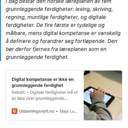
I dag består den norske læreplanen av fem
grunnleggende ferdigheter: lesing, skriving,
regning, muntlige ferdigheter, og digitale
ferdigheter. De fire første er tydelige og
målbare, mens digital kompetanse er vanskelig
å definere og forandrer seg fortløpende. Den
bør derfor fjernes fra læreplanen som en
grunnleggende ferdighet.
Digital kompetanse er ikke en
grunnleggende ferdighet
Debatt: – Digitale ferdigheter må ut
av lista over grunnleggende
ferdigheter og erstattes med et
eget teknologifag.
Utdanningsnytt.no
Maja Lunde