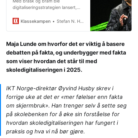
Med brask og bram ble
digitaliseringsstrategien lansert,
der vi kunne lese at Norge jaggu
skal bli verdens mest digitaliserte
Klassekampen
Stefan N. Halck (Samfunnsengasjert far og forkjemper for ansvarlig digitalisering)
land. Og at KI spiller e…
Maja Lunde om hvorfor det er viktig å basere
debatten på fakta, og underbygger med fakta
som viser hvordan det står til med
skoledigitaliseringen i 2025.
IKT Norge-direktør Øyvind Husby skrev i
forrige uke at det er «mer følelser enn fakta
om skjermbruk». Han trenger selv å sette seg
på skolebenken for å øke sin forståelse for
hvordan skoledigitaliseringen har fungert i
praksis og hva vi nå bør gjøre.