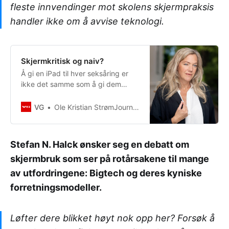
fleste innvendinger mot skolens skjermpraksis
handler ikke om å avvise teknologi.
Skjermkritisk og naiv?
Å gi en iPad til hver seksåring er
ikke det samme som å gi dem
digital kompetanse.
VG
Ole Kristian StrømJournalist
Stefan N. Halck ønsker seg en debatt om
skjermbruk som ser på rotårsakene til mange
av utfordringene: Bigtech og deres kyniske
forretningsmodeller.
Løfter dere blikket høyt nok opp her? Forsøk å