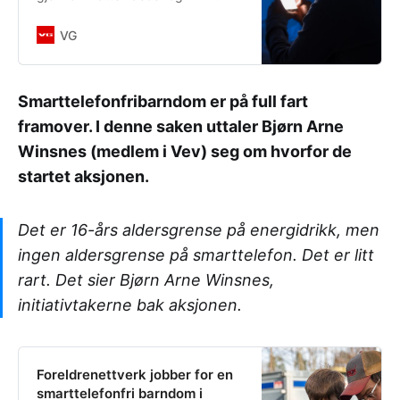
prosjekter, ser barna våre at
Charlie Kirk blir skutt på scenen, de
VG
blir tilbud tusenlapper for å sende
nakenbilde eller kaste
håndgranater, eller spurt om de vil
Smarttelefonfribarndom er på full fart
kjøpe hasj, og det før det ringer inn
framover. I denne saken uttaler Bjørn Arne
til 1. time.
Winsnes (medlem i Vev) seg om hvorfor de
startet aksjonen.
Det er 16-års aldersgrense på energidrikk, men
ingen aldersgrense på smarttelefon. Det er litt
rart. Det sier Bjørn Arne Winsnes,
initiativtakerne bak aksjonen.
Foreldrenettverk jobber for en
smarttelefonfri barndom i