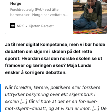
Norge
Foreldreutvalg (FAU) ved åtte
barneskoler i Norge har vedtatt at
de ønsker at barna skal få en
smarttelefonfri barndom.
NRK
Kjartan Rørslett
Ja til mer digital kompetanse, men vi bør holde
debatten om skjerm i skolen på det rette
sporet: Hvordan skal den norske skolen se ut
framover og læringen økes? Maja Lunde
ønsker å korrigere debatten.
Når foreldre, lærere, politikere eller forskere
uttrykker bekymring over økt skjermbruk i
skolen [...] får vi høre at det er en for-eller-
mot-skjerm-debatt, og at vi kun er imot. [...] De