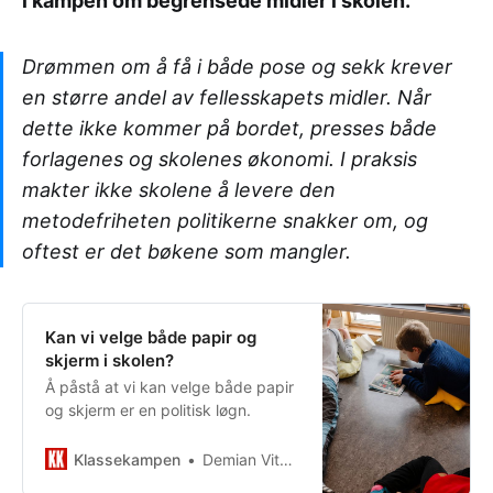
i kampen om begrensede midler i skolen.
Drømmen om å få i både pose og sekk krever
en større andel av fellesskapets midler. Når
dette ikke kommer på bordet, presses både
forlagenes og skolenes økonomi. I praksis
makter ikke skolene å levere den
metodefriheten politikerne snakker om, og
oftest er det bøkene som mangler.
Kan vi velge både papir og
skjerm i skolen?
Å påstå at vi kan velge både papir
og skjerm er en politisk løgn.
Klassekampen
Demian Vitanza