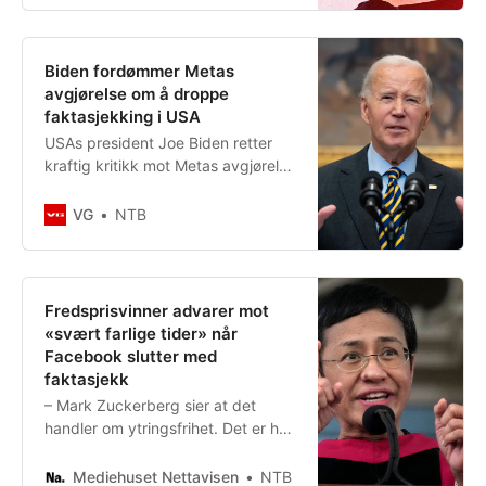
Biden fordømmer Metas
avgjørelse om å droppe
faktasjekking i USA
USAs president Joe Biden retter
kraftig kritikk mot Metas avgjørelse
om å droppe faktasjekking av
innlegg på Facebook og
VG
NTB
Instagram.
Fredsprisvinner advarer mot
«svært farlige tider» når
Facebook slutter med
faktasjekk
– Mark Zuckerberg sier at det
handler om ytringsfrihet. Det er helt
galt.
Mediehuset Nettavisen
NTB