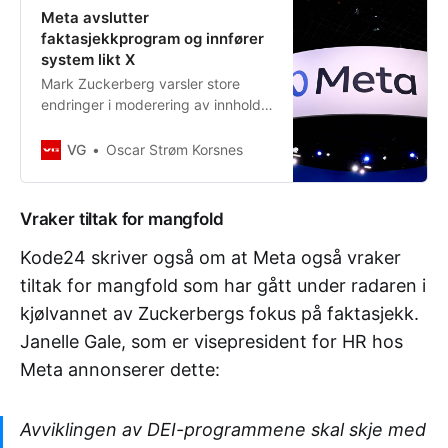
Meta avslutter
faktasjekkprogram og innfører
system likt X
Mark Zuckerberg varsler store
endringer i moderering av innhold
på Facebook og Instagram.
VG
Oscar Strøm Korsnes
Vraker tiltak for mangfold
Kode24 skriver også om at Meta også vraker
tiltak for mangfold som har gått under radaren i
kjølvannet av Zuckerbergs fokus på faktasjekk.
Janelle Gale, som er visepresident for HR hos
Meta annonserer dette:
Avviklingen av DEI-programmene skal skje med