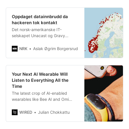
Oppdaget datainnbrudd da
hackeren tok kontakt
Det norsk-amerikanske IT-
selskapet Unacast og Gravy
Analytics bekrefter
datainnbruddet.
NRK
Aslak Øgrim Borgersrud
Your Next AI Wearable Will
Listen to Everything All the
Time
The latest crop of AI-enabled
wearables like Bee AI and Omi
listen to your conversations to help
organize your life. They are also
WIRED
Julian Chokkattu
normalizing embedded
microphones that are always on.