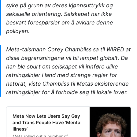
syke på grunn av deres kjønnsuttrykk og
seksuelle orientering. Selskapet har ikke
besvart forespørsler om å avklare denne
policyen.
Meta-talsmann Corey Chambliss sa til WIRED at
disse begrensningene vil bli lempet globalt. Da
han ble spurt om selskapet vil innføre ulike
retningslinjer i land med strenge regler for
hatprat, viste Chambliss til Metas eksisterende
retningslinjer for å forholde seg til lokale lover.
Meta Now Lets Users Say Gay
and Trans People Have ‘Mental
Illness’
Meta rolled out a number of