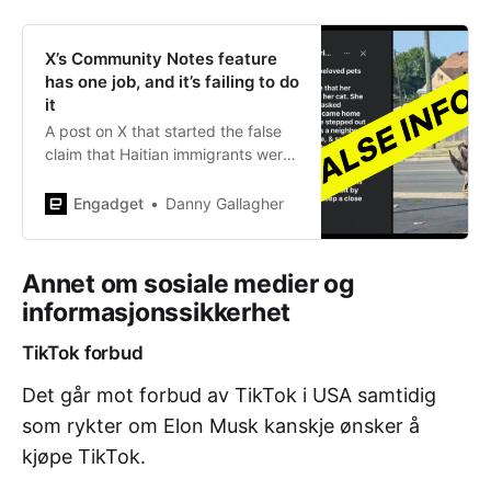
Written by Ronni K.
X’s Community Notes feature
has one job, and it’s failing to do
it
A post on X that started the false
claim that Haitian immigrants were
eating people’s pets in Springfield,
Ohio remain on Elon Musk’s
Engadget
Danny Gallagher
platform.
Annet om sosiale medier og
informasjonssikkerhet
TikTok forbud
Det går mot forbud av TikTok i USA samtidig
som rykter om Elon Musk kanskje ønsker å
kjøpe TikTok.