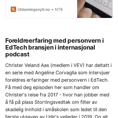
at han varslet om ledelsen. Men
foreldrene protesterer.
Utdanningsnytt.no
NTB
Foreldreerfaring med personvern i
EdTech bransjen i internasjonal
podcast
Christer Veland Aas (medlem i VEV) har deltatt i
en serie med Angeline Corvaglia som intervjuer
foreldres erfaringer med personvern i EdTech.
Få med deg episoden her som handler om
Christer's reise fra 2017 - hvor han jobber med
å få på plass Stortingsvedtak om filter av
skadelig innhold i småskolen som ledet til den
første utgaven av Udir's veileder i 2019. Og alt