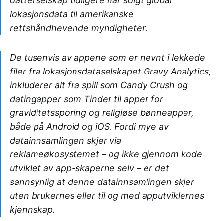
datterselskap tidligere har solgt global
lokasjonsdata til amerikanske
rettshåndhevende myndigheter.
De tusenvis av appene som er nevnt i lekkede
filer fra lokasjonsdataselskapet Gravy Analytics,
inkluderer alt fra spill som Candy Crush og
datingapper som Tinder til apper for
graviditetssporing og religiøse bønneapper,
både på Android og iOS. Fordi mye av
datainnsamlingen skjer via
reklameøkosystemet – og ikke gjennom kode
utviklet av app-skaperne selv – er det
sannsynlig at denne datainnsamlingen skjer
uten brukernes eller til og med apputviklernes
kjennskap.