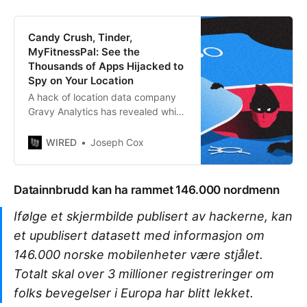
Candy Crush, Tinder,
MyFitnessPal: See the
Thousands of Apps Hijacked to
Spy on Your Location
A hack of location data company
Gravy Analytics has revealed which
apps are—knowingly or not—being
used to collect your information
WIRED
Joseph Cox
behind the scenes.
Datainnbrudd kan ha rammet 146.000 nordmenn
Ifølge et skjermbilde publisert av hackerne, kan
et upublisert datasett med informasjon om
146.000 norske mobilenheter være stjålet.
Totalt skal over 3 millioner registreringer om
folks bevegelser i Europa har blitt lekket.