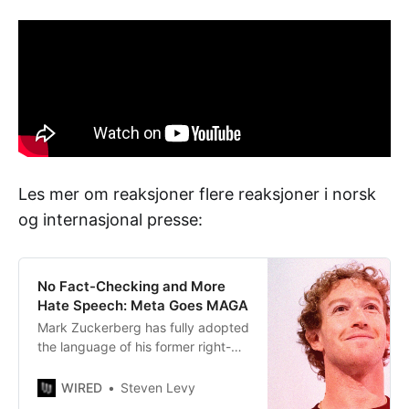
Les mer om reaksjoner flere reaksjoner i norsk
og internasjonal presse:
No Fact-Checking and More
Hate Speech: Meta Goes MAGA
Mark Zuckerberg has fully adopted
the language of his former right-
wing critics about what constitutes
censorship.
WIRED
Steven Levy