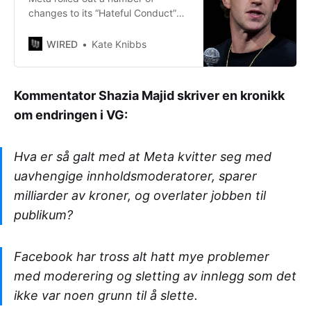
changes to its “Hateful Conduct”
policy Tuesday as part of a
sweeping overhaul of its approach
WIRED
Kate Knibbs
toward content moderation.
Kommentator Shazia Majid skriver en kronikk
om endringen i VG:
Hva er så galt med at Meta kvitter seg med
uavhengige innholdsmoderatorer, sparer
milliarder av kroner, og overlater jobben til
publikum?
Facebook har tross alt hatt mye problemer
med moderering og sletting av innlegg som det
ikke var noen grunn til å slette.