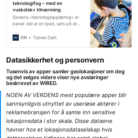
teknologifag – med en
«uskolsk» tilnærming
Skolens «teknologiopplæring» er
banal: del ut en Ipad, sats på at
det gir barna digital kompetanse
og legg til litt problemorientert
DN
Tobias Dahl
«nettvett»-undervisning. Elevene
trenger kunnskapsbasert
opplæring.
Datasikkerhet og personvern
Tusenvis av apper samler geolokasjoner om deg
og det selges videre viser nye avsløringer
beskrevet av WIRED.
NOEN AV VERDENS mest populære apper blir
sannsynligvis utnyttet av useriøse aktører i
reklamebransjen for å samle inn sensitive
lokasjonsdata i stor skala. Disse dataene
havner hos et lokasjonsdataselskap hvis