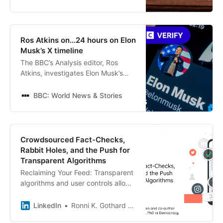
Ros Atkins on...24 hours on Elon
Musk’s X timeline
The BBC’s Analysis editor, Ros
Atkins, investigates Elon Musk’s
recent posts on X about grooming
gangs - and looks at how one day
BBC: World News & Stories
unfolded on his timeline.
Crowdsourced Fact-Checks,
Rabbit Holes, and the Push for
Transparent Algorithms
Reclaiming Your Feed: Transparent
algorithms and user controls allow
individuals to shape their digital
experience while encouraging
LinkedIn
Ronni K. Gothard Christiansen
accountability in social media.