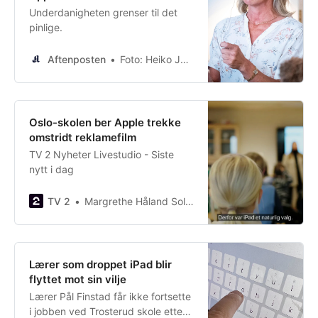
Underdanigheten grenser til det
pinlige.
Aftenposten
Foto: Heiko Junge, NTB
Oslo-skolen ber Apple trekke
omstridt reklamefilm
TV 2 Nyheter Livestudio - Siste
nytt i dag
TV 2
Margrethe Håland Solheim
Lærer som droppet iPad blir
flyttet mot sin vilje
Lærer Pål Finstad får ikke fortsette
i jobben ved Trosterud skole etter