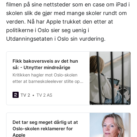
filmen på sine nettsteder som en case om iPad i
skolen slik de gjør med mange skoler rundt om
verden. Nå har Apple trukket den etter at
politikerne i Oslo sier seg uenig i
Utdanningsetaten i Oslo sin vurdering.
Fikk bakoversveis av det hun
så: - Utnytter mindreårige
Kritikken hagler mot Oslo-skolen
etter at barneskoleelever stilte opp
gratis i reklamefilm for Apple. -
Angrer ikke, svarer Oslo-skolen.
TV 2
TV 2 AS
Det tar seg meget dårlig ut at
Oslo-skolen reklamerer for
Apple