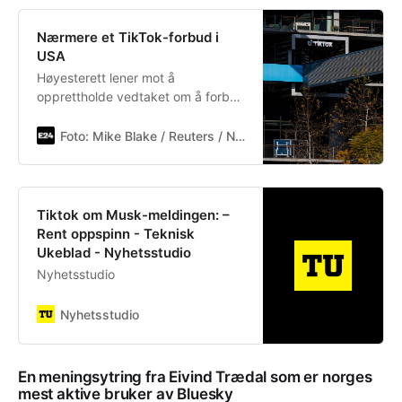
Nærmere et TikTok-forbud i
USA
Høyesterett lener mot å
opprettholde vedtaket om å forby
videodelingstjenesten, melder
Washington Post.
Foto: Mike Blake / Reuters / NTB
Tiktok om Musk-meldingen: –
Rent oppspinn - Teknisk
Ukeblad - Nyhetsstudio
Nyhetsstudio
Nyhetsstudio
En meningsytring fra Eivind Trædal som er norges
mest aktive bruker av Bluesky