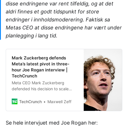
disse endringene var rent tilfeldig, og at det
aldri finnes et godt tidspunkt for store
endringer i innholdsmoderering. Faktisk sa
Metas CEO at disse endringene har vært under
planlegging i lang tid.
Mark Zuckerberg defends
Meta’s latest pivot in three-
hour Joe Rogan interview |
TechCrunch
Meta CEO Mark Zuckerberg
defended his decision to scale
back Meta’s content moderation
policies in a Friday appearance on
TechCrunch
Maxwell Zeff
Joe Rogan’s podcast. Zuckerberg
Se hele intervjuet med Joe Rogan her: