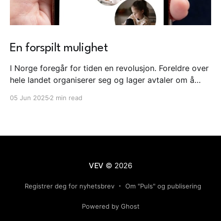
En forspilt mulighet
I Norge foregår for tiden en revolusjon. Foreldre over
hele landet organiserer seg og lager avtaler om å
vente med smarttelefon til etter barneskolen. I dette
05 Jun 2025
2 min read
landskapet publiserer Helsedirektoratet sine faglige
råd om skjermbruk for barn og unge. Rådene kunne
vært et vendepunkt. Det ble de ikke.
VEV
© 2026
Registrer deg for nyhetsbrev
Om "Puls" og publisering
Powered by Ghost