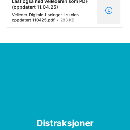
Last også ned veilederen som PDF
(oppdatert 11.04.25)
Veileder-Digitale-l-sninger-i-skolen
oppdatert 110425.pdf
283 KB
Distraksjoner