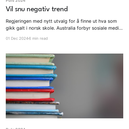
Puls 2024
Vil snu negativ trend
Regjeringen med nytt utvalg for å finne ut hva som
gikk galt i norsk skole. Australia forbyr sosiale medier
for barn under 16 år. TikTok møter press fra EU
01 Dec 2024
6 min read
kommisjonen for mulig påvirkning av valget i
Romania. Medietilsynet med stor rapport om barns
digitale hverdag 2024. Dette og mye mer.