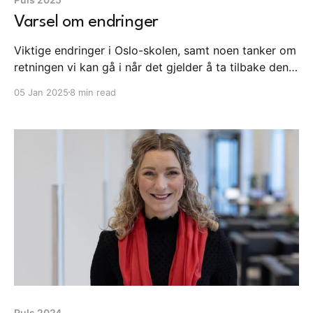
Varsel om endringer
Viktige endringer i Oslo-skolen, samt noen tanker om
retningen vi kan gå i når det gjelder å ta tilbake den
gode barndommen. Og er KI egnet til å ta styringen
05 Jan 2025
8 min read
over livene våre? Les noen av ukas viktigste saker,
når vi nå beveger oss inn i 2025.
Puls 2024