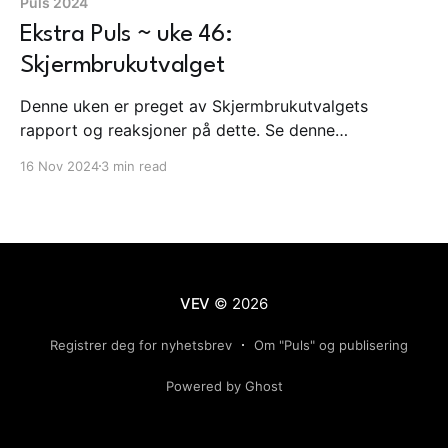
Puls 2024
Ekstra Puls ~ uke 46:
Skjermbrukutvalget
Denne uken er preget av Skjermbrukutvalgets
rapport og reaksjoner på dette. Se denne
ekstrapulsen for mer informasjon.
16 Nov 2024
3 min read
VEV
© 2026
Registrer deg for nyhetsbrev
Om "Puls" og publisering
Powered by Ghost