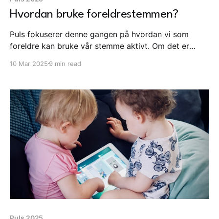
Hvordan bruke foreldrestemmen?
Puls fokuserer denne gangen på hvordan vi som
foreldre kan bruke vår stemme aktivt. Om det er
gjennom å engasjere oss i FAU og foreldremøter,
10 Mar 2025
9 min read
gjennom samtaler og samarbeid i hverdagen eller
gjennom ulike verktøy og nettverk. Det er også plass
til et lite blikk på hva som skjer i Sverige og
Danmark.
Puls 2025