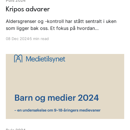
Puls 2024
Kripos advarer
Aldersgrenser og -kontroll har stått sentralt i uken
som ligger bak oss. Et fokus på hvordan
plattformene og verktøyene faktisk fungerer,
08 Dec 2024
5 min read
understrekes av det internasjonale bildet. Der TikTok
har blitt brukt for å påvirke valget i Romania, og X
anklages av Meta for å blande seg i politikken i USA.