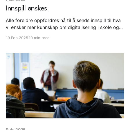
Innspill ønskes
Alle foreldre oppfordres nå til å sends innspill til hva
vi ønsker mer kunnskap om digitalisering i skole og
barnehage. Ekspertgruppen for kunstig intelligens og
19 Feb 2025
10 min read
valg har kommet med sin rapport. Stadig nye
hendelser med amerikanske teknologiselskaper og
sosiale medier.
Puls 2025