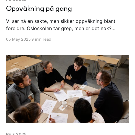
Oppvåkning på gang
Vi ser nå en sakte, men sikker oppvåkning blant
foreldre. Osloskolen tar grep, men er det nok?
Påvirkes høstens valg gjennom sosiale medier?
05 May 2025
9 min read
Tiktok er i hardt vær både her hjemme og i Europa.
Og flere tar til orde for at KI må tøyles, samtidig som
vi må følge med på konsekvensene for demokratiet.
Puls 2025