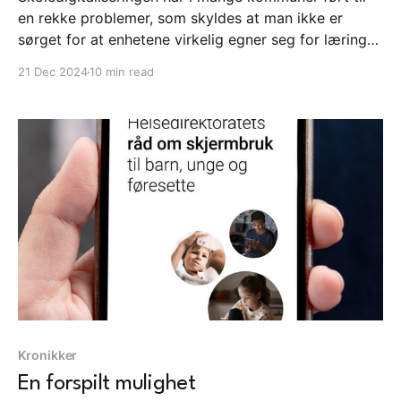
en rekke problemer, som skyldes at man ikke er
sørget for at enhetene virkelig egner seg for læring
og at loven blir fulgt. Dette kan imidlertid løses. Her
21 Dec 2024
10 min read
kommer en gjennomgang av problemene, samt
forslag til løsninger.
Kronikker
En forspilt mulighet