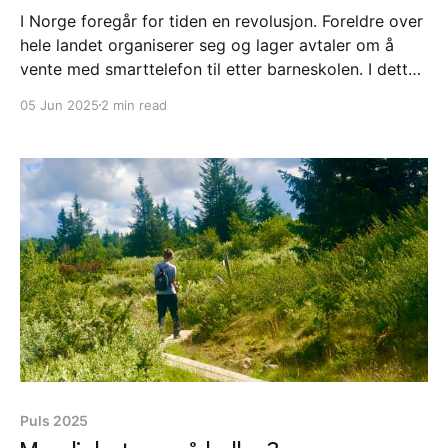
I Norge foregår for tiden en revolusjon. Foreldre over
hele landet organiserer seg og lager avtaler om å
vente med smarttelefon til etter barneskolen. I dette
landskapet publiserer Helsedirektoratet sine faglige
05 Jun 2025
2 min read
råd om skjermbruk for barn og unge. Rådene kunne
vært et vendepunkt. Det ble de ikke.
Puls 2025