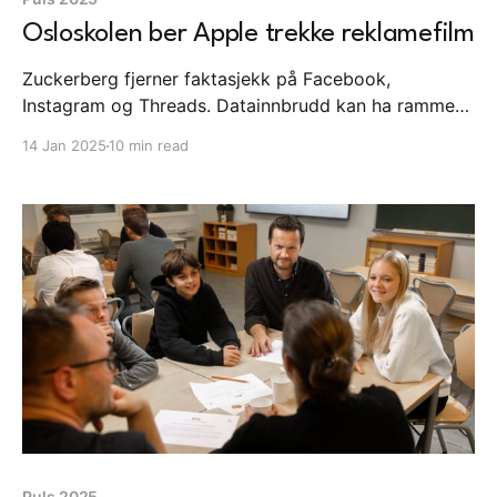
Osloskolen ber Apple trekke reklamefilm
Zuckerberg fjerner faktasjekk på Facebook,
Instagram og Threads. Datainnbrudd kan ha rammet
146.000 nordmenn. Osloskolen ber Apple trekke
14 Jan 2025
10 min read
omstridt reklamefilm. Nærmere TikTok forbud i USA.
Puls 2025