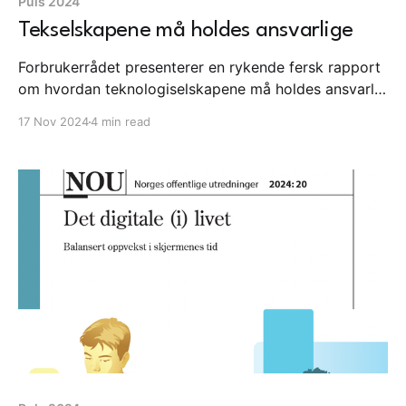
Puls 2024
Tekselskapene må holdes ansvarlige
Forbrukerrådet presenterer en rykende fersk rapport
om hvordan teknologiselskapene må holdes ansvarlig
for utnytting av barn og unge. Det rapporteres
17 Nov 2024
4 min read
regneferdighetene går ned i følge Udir og
leseferdighetene fortsetter ned. Blysky vokser videre
som en reaksjon på at folk er misfornøyd med X.
Forbrukerrådet: Forbrukerrådet presenterer en
rykende fersk rapport