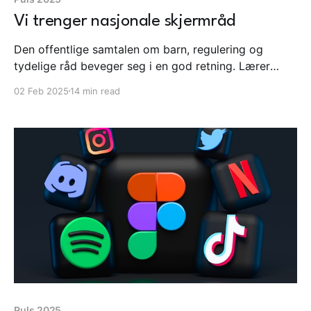
Vi trenger nasjonale skjermråd
Den offentlige samtalen om barn, regulering og
tydelige råd beveger seg i en god retning. Lærer
velger muntlige prøver, penn og papir. Mobbing i
02 Feb 2025
14 min read
sosiale medier skaper overskrifter samtidig som Meta
letter på modereringen sin. Dette og mye mer i ukens
Puls fra Vevs fagnettverk.
Puls 2025