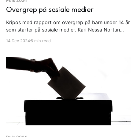
Puls 2024
Overgrep på sosiale medier
Kripos med rapport om overgrep på barn under 14 år
som starter på sosiale medier. Kari Nessa Nortun
setter representanter fra de store sosiale mediene på
14 Dec 2024
6 min read
plass. I Danmark anbefaler ekspertutvalg at tech-
gigantene skal ut av skolen.