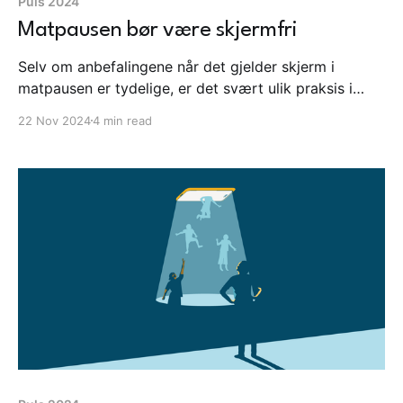
Puls 2024
Matpausen bør være skjermfri
Selv om anbefalingene når det gjelder skjerm i
matpausen er tydelige, er det svært ulik praksis i
skolene. Og taper lærebøkene fortsatt terreng?
22 Nov 2024
4 min read
Aldersgrense på sosiale medier er også et hett tema
denne uken, selv om det fortsatt er stor uenighet om
"skjermen" er farlig. Dette og mer