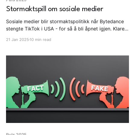
Stormaktspill om sosiale medier
Sosiale medier blir stormaktspolitikk når Bytedance
stengte TikTok i USA - for så å bli åpnet igjen. Klarer
vi i EU og Norge å holde fokuset på personvern og
21 Jan 2025
10 min read
regulering? Og i mellomtiden har Datatilsynet
iverksatt tilsyn av skoler over hele landet, mens
debatten om skoledigitaliseringen fortsetter.
Puls 2025