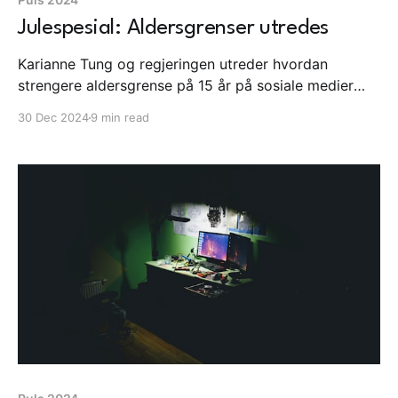
Julespesial: Aldersgrenser utredes
Karianne Tung og regjeringen utreder hvordan
strengere aldersgrense på 15 år på sosiale medier
kan håndheves og ser til Australia og EU. Gaboro
30 Dec 2024
9 min read
drept og publisert på sosiale medier. Albania stenger
TikTok. Lærer blir flyttet mot sin vilje etter sak om å
ikke bruke Ipad i undervisningen.