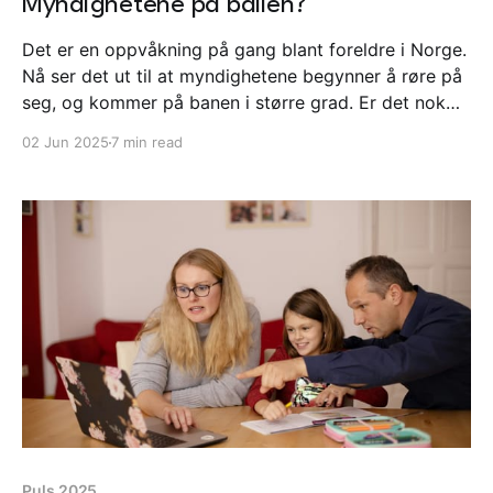
Myndighetene på ballen?
Det er en oppvåkning på gang blant foreldre i Norge.
Nå ser det ut til at myndighetene begynner å røre på
seg, og kommer på banen i større grad. Er det nok
med rapporter og undersøkelser? Eller forventer vi
02 Jun 2025
7 min read
noe mer håndfast? Les om dette og mer i
nyhetsbrevet fra Vev.
Puls 2025